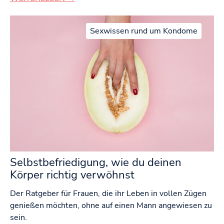
Sexwissen rund um Kondome
Selbstbefriedigung, wie du deinen
Körper richtig verwöhnst
Der Ratgeber für Frauen, die ihr Leben in vollen Zügen
genießen möchten, ohne auf einen Mann angewiesen zu
sein.