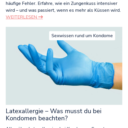
häufige Fehler. Erfahre, wie ein Zungenkuss intensiver
wird – und was passiert, wenn es mehr als Küssen wird.
WEITERLESEN
Sexwissen rund um Kondome
Latexallergie – Was musst du bei
Kondomen beachten?