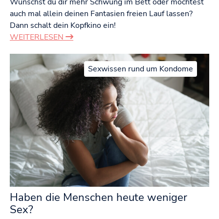
Wünschst du dir mehr Schwung im Bett oder möchtest
auch mal allein deinen Fantasien freien Lauf lassen?
Dann schalt dein Kopfkino ein!
WEITERLESEN
Sexwissen rund um Kondome
Haben die Menschen heute weniger
Sex?