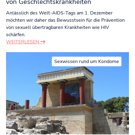
von Geschlechtskrankheiten
Anlässlich des Welt-AIDS-Tags am 1. Dezember
möchten wir daher das Bewusstsein für die Prävention
von sexuell übertragbaren Krankheiten wie HIV
schärfen.
WEITERLESEN
Sexwissen rund um Kondome