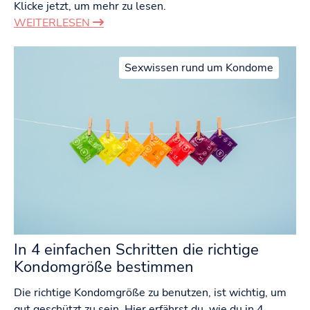
Klicke jetzt, um mehr zu lesen.
WEITERLESEN
Sexwissen rund um Kondome
In 4 einfachen Schritten die richtige
Kondomgröße bestimmen
Die richtige Kondomgröße zu benutzen, ist wichtig, um
gut geschützt zu sein. Hier erfährst du, wie du in 4