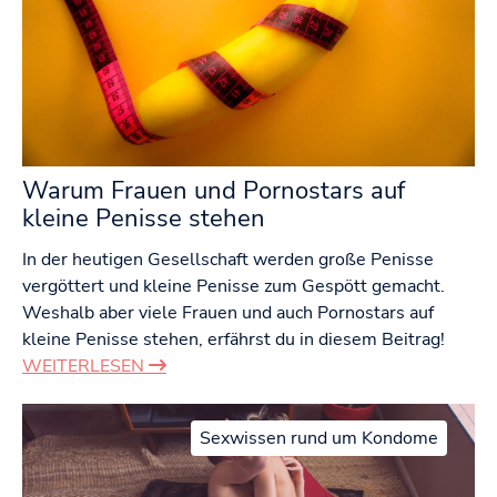
Warum Frauen und Pornostars auf
kleine Penisse stehen
In der heutigen Gesellschaft werden große Penisse
vergöttert und kleine Penisse zum Gespött gemacht.
Weshalb aber viele Frauen und auch Pornostars auf
kleine Penisse stehen, erfährst du in diesem Beitrag!
WEITERLESEN
Sexwissen rund um Kondome