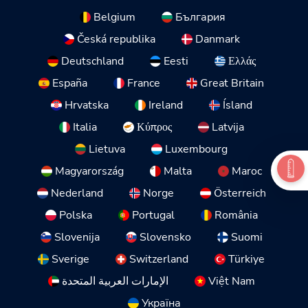
Belgium
България
Česká republika
Danmark
Deutschland
Eesti
Ελλάς
España
France
Great Britain
Hrvatska
Ireland
Ísland
Italia
Κύπρος
Latvija
Lietuva
Luxembourg
Magyarország
Malta
Maroc
Nederland
Norge
Österreich
Polska
Portugal
România
Slovenija
Slovensko
Suomi
Sverige
Switzerland
Türkiye
الإمارات العربية المتحدة
Việt Nam
Україна