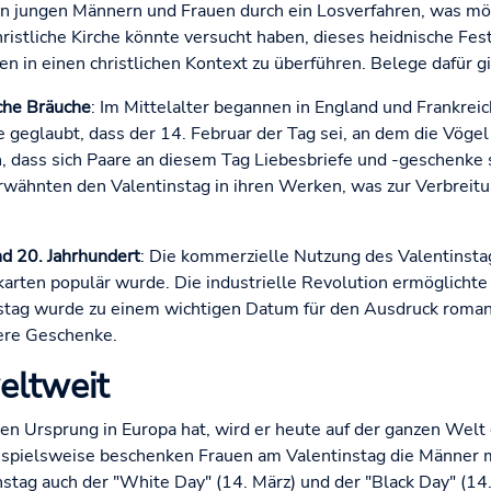
 jungen Männern und Frauen durch ein Losverfahren, was mö
ristliche Kirche könnte versucht haben, dieses heidnische Fes
en in einen christlichen Kontext zu überführen. Belege dafür gi
iche Bräuche
: Im Mittelalter begannen in England und Frankre
 geglaubt, dass der 14. Februar der Tag sei, an dem die Vögel
n, dass sich Paare an diesem Tag Liebesbriefe und -geschenke 
erwähnten den Valentinstag in ihren Werken, was zur Verbrei
d 20. Jahrhundert
: Die kommerzielle Nutzung des Valentinsta
skarten populär wurde. Die industrielle Revolution ermöglicht
stag wurde zu einem wichtigen Datum für den Ausdruck romant
ere Geschenke.
eltweit
n Ursprung in Europa hat, wird er heute auf der ganzen Welt ge
eispielsweise beschenken Frauen am Valentinstag die Männer 
tag auch der "White Day" (14. März) und der "Black Day" (14. 