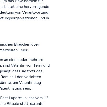
, um das Bewusstsein für
ms bietet eine hervorragende
Bedeutung von Verantwortung
ratungsorganisationen und in
ömischen Bräuchen über
merziellen Feier.
ken an einen oder mehrere
, sind Valentin von Terni und
esagt, dass sie trotz des
n Rom soll den verlobten
könnte, am Valentinstag
alentinstags sein.
 Fest Lupercalia, das vom 13.
ne Rituale statt, darunter