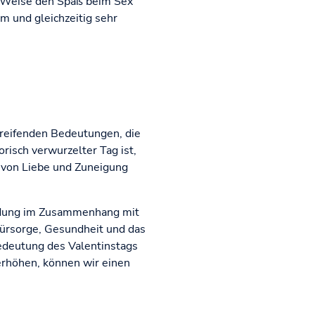
er Weise den Spaß beim Sex
 und gleichzeitig sehr
greifenden Bedeutungen, die
isch verwurzelter Tag ist,
g von Liebe und Zuneigung
ildung im Zusammenhang mit
Fürsorge, Gesundheit und das
edeutung des Valentinstags
erhöhen, können wir einen