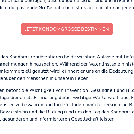
entlich dazu beitragen, dass Kondome sicher sind und in kein
m die passende Größe hat, dann ist es auch nicht unangenehm
JETZT KONDOMGRÖSSE BESTIMMEN
 des Kondoms repräsentieren beide wichtige Anlässe mit tief
hrnehmungen hinausgehen. Während der Valentinstag ein histor
ehr kommerziell genutzt wird, erinnert er uns an die Bedeutun
genüber den Menschen in unserem Leben.
n betont die Wichtigkeit von Prävention, Gesundheit und B
Tage dienen als Erinnerung daran, wichtige Werte wie Liebe, 
ebsten zu bewahren und fördern. Indem wir die persönliche B
s Bewusstsein und die Bildung rund um den Tag des Kondoms 
n, gesünderen und informierteren Gesellschaft leisten.