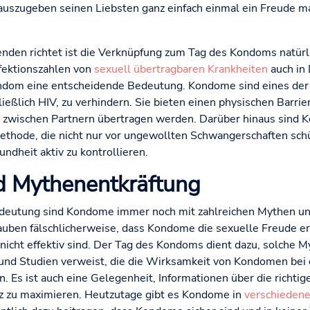
uszugeben seinen Liebsten ganz einfach einmal ein Freude ma
benden richtet ist die Verknüpfung zum Tag des Kondoms natürl
nfektionszahlen von
sexuell übertragbaren Krankheiten
auch in
dom eine entscheidende Bedeutung. Kondome sind eines der e
ießlich HIV, zu verhindern. Sie bieten einen physischen Barrier
n zwischen Partnern übertragen werden. Darüber hinaus sind 
hode, die nicht nur vor ungewollten Schwangerschaften schü
ndheit aktiv zu kontrollieren.
d Mythenentkräftung
 Bedeutung sind Kondome immer noch mit zahlreichen Mythen u
auben fälschlicherweise, dass Kondome die sexuelle Freude e
icht effektiv sind. Der Tag des Kondoms dient dazu, solche M
 und Studien verweist, die die Wirksamkeit von Kondomen bei 
. Es ist auch eine Gelegenheit, Informationen über die rich
tz zu maximieren. Heutzutage gibt es Kondome in
verschieden