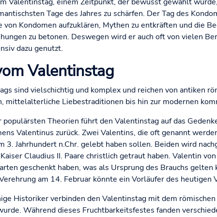
dem Valentinstag, einem Zeitpunkt, der bewusst gewählt wurde
mantischsten Tage des Jahres zu schärfen. Der Tag des Kondo
le von Kondomen aufzuklären, Mythen zu entkräften und die 
ehungen zu betonen. Deswegen wird er auch oft von vielen Be
nsiv dazu genutzt.
vom Valentinstag
ags sind vielschichtig und komplex und reichen von antiken r
, mittelalterliche Liebestraditionen bis hin zur modernen kom
er populärsten Theorien führt den Valentinstag auf das Geden
mens Valentinus zurück. Zwei Valentins, die oft genannt werden
m 3. Jahrhundert n.Chr. gelebt haben sollen. Beiden wird nachg
aiser Claudius II. Paare christlich getraut haben. Valentin vo
rten geschenkt haben, was als Ursprung des Brauchs gelten 
Verehrung am 14. Februar könnte ein Vorläufer des heutigen V
inige Historiker verbinden den Valentinstag mit dem römischen
 wurde. Während dieses Fruchtbarkeitsfestes fanden verschiede