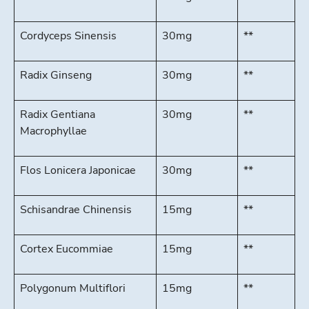
Cordyceps Sinensis
30mg
**
Radix Ginseng
30mg
**
Radix Gentiana
30mg
**
Macrophyllae
Flos Lonicera Japonicae
30mg
**
Schisandrae Chinensis
15mg
**
Cortex Eucommiae
15mg
**
Polygonum Multiflori
15mg
**