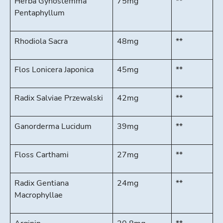
Herba Gynostemma
75mg
**
Pentaphyllum
Rhodiola Sacra
48mg
**
Flos Lonicera Japonica
45mg
**
Radix Salviae Przewalski
42mg
**
Ganorderma Lucidum
39mg
**
Floss Carthami
27mg
**
Radix Gentiana
24mg
**
Macrophyllae