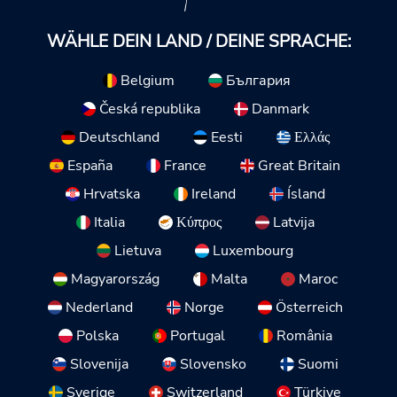
WÄHLE DEIN LAND / DEINE SPRACHE:
Belgium
България
Česká republika
Danmark
Deutschland
Eesti
Ελλάς
España
France
Great Britain
Hrvatska
Ireland
Ísland
Italia
Κύπρος
Latvija
Lietuva
Luxembourg
Magyarország
Malta
Maroc
Nederland
Norge
Österreich
Polska
Portugal
România
Slovenija
Slovensko
Suomi
Sverige
Switzerland
Türkiye