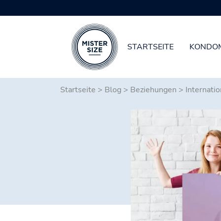
STARTSEITE
KONDO
Zum Hauptinhalt springen
Startseite
>
Blog
>
Beziehungen
>
Internati