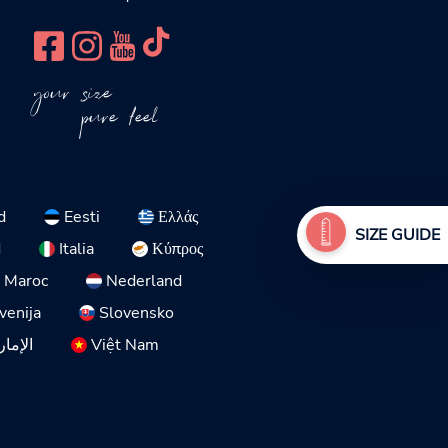
your size
pure feel
d
Eesti
Ελλάς
SIZE GUIDE
d
Italia
Κύπρος
Maroc
Nederland
venija
Slovensko
الإمار
Việt Nam