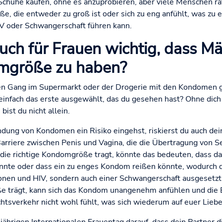
Schuhe kaufen, ohne es anzuprobieren, aber viele Menschen r
öße, die entweder zu groß ist oder sich zu eng anfühlt, was zu 
IV oder Schwangerschaft führen kann.
uch für Frauen wichtig, dass Mä
omgröße zu haben?
den Gang im Supermarkt oder der Drogerie mit den Kondomen g
infach das erste ausgewählt, das du gesehen hast? Ohne dich w
ist du nicht allein.
ung von Kondomen ein Risiko eingehst, riskierst du auch dei
rriere zwischen Penis und Vagina, die die Übertragung von Se
 die richtige Kondomgröße tragt, könnte das bedeuten, dass 
önnte oder dass ein zu enges Kondom reißen könnte, wodurch d
ionen und HIV, sondern auch einer Schwangerschaft ausgesetz
ße trägt, kann sich das Kondom unangenehm anfühlen und die 
chtsverkehr nicht wohl fühlt, was sich wiederum auf euer Lieb