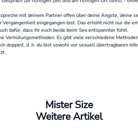
s Gespräch zur richtigen Zeit und am richtigen Ort führst - o
- spreche mit deinem Partner offen über deine Ängste, deine s
der Vergangenheit eingegangen bist. Das erhöht nicht nur die e
auch dafür, dass ihr euch beide beim Sex entspannter fühlt.
ne Verhütungsmethoden. Es gibt viele verschiedene Methoden,
 doppelt, d. h. du bist sowohl vor sexuell übertragbaren Infe
zt.
Mister Size
Weitere Artikel