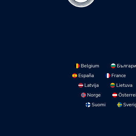
Belgium
Българ
España
France
Latvija
Lietuva
Norge
Österre
Suomi
Sveri