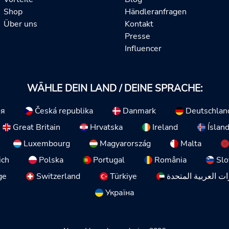
Shop
Händleranfragen
Über uns
Kontakt
Presse
Influencer
WÄHLE DEIN LAND / DEINE SPRACHE:
ия
Česká republika
Danmark
Deutschlan
Great Britain
Hrvatska
Ireland
Íslan
Luxembourg
Magyarország
Malta
ich
Polska
Portugal
România
Slo
ge
Switzerland
Türkiye
ات العربية المتحدة
Україна