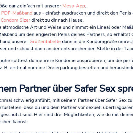
ße ganz einfach mit unserer
Mess-App
.
s
PDF-Maßband
aus - einfach ausdrucken und direkt den Penis
n
Condom Sizer
direkt zu dir nach Hause.
ie altmodische Art und Weise und nimmst ein Lineal oder Maß
aßband um den erigierten Penis deines Partners, so erhältst
nhand unserer
Größentabelle
dann in die Kondomgröße umrechn
er und schaust dann an der entsprechenden Stelle in der Tabe
uhe solltest du mehrere Kondome ausprobieren, um die perfe
z. B. erstmal nur eine Dreierpackung bestellen und herausfi
nem Partner über Safer Sex sp
hmal schwierig anfühlt, mit seinem Partner über Safer Sex zu 
rzustellen, dass du und dein Partner vor sexuell übertragbare
geschützt seid. Hier sind drei Möglichkeiten, wie du mit dein
echen kannst: