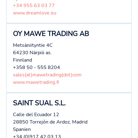
+34 955 63 03 77
www.dreamlove.eu
OY MAWE TRADING AB
Metsäniityntie 4C
64230 Närpiö as.
Finnland
+358 50 - 555 8204
sales(at)mawetrading(dot)com
www.mawetrading.fi
SAINT SUAL S.L.
Calle del Ecuador 12
28850 Torrejón de Ardoz, Madrid
Spanien
+34 (0)917 42 03 13