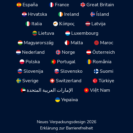
España
France
Great Britain
Hrvatska
Ireland
Ísland
Italia
Κύπρος
Latvija
Lietuva
Luxembourg
Magyarország
Malta
Maroc
Nederland
Norge
Österreich
Polska
Portugal
România
Slovenija
Slovensko
Suomi
Sverige
Switzerland
Türkiye
الإمارات العربية المتحدة
Việt Nam
Україна
Neues Verpackungsdesign 2026
Erklärung zur Barrierefreiheit