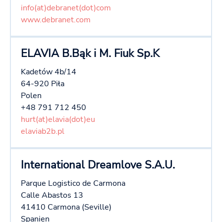
info(at)debranet(dot)com
www.debranet.com
ELAVIA B.Bąk i M. Fiuk Sp.K
Kadetów 4b/14
64-920 Piła
Polen
+48 791 712 450
hurt(at)elavia(dot)eu
elaviab2b.pl
International Dreamlove S.A.U.
Parque Logistico de Carmona
Calle Abastos 13
41410 Carmona (Seville)
Spanien