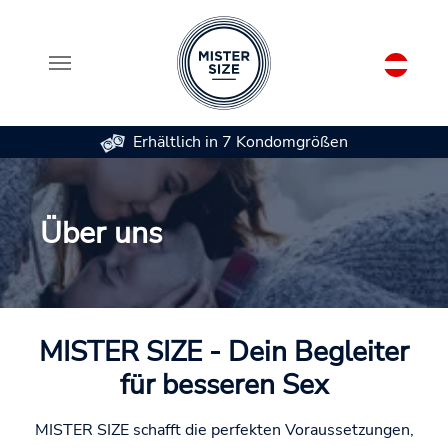
Erhältlich in 7 Kondomgrößen
Zum Hauptinhalt springen
Über uns
MISTER SIZE - Dein Begleiter
für besseren Sex
MISTER SIZE schafft die perfekten Voraussetzungen,