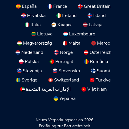
España
France
Great Britain
Hrvatska
Ireland
Ísland
Italia
Κύπρος
Latvija
Lietuva
Luxembourg
Magyarország
Malta
Maroc
Nederland
Norge
Österreich
Polska
Portugal
România
Slovenija
Slovensko
Suomi
Sverige
Switzerland
Türkiye
الإمارات العربية المتحدة
Việt Nam
Україна
Neues Verpackungsdesign 2026
Erklärung zur Barrierefreiheit