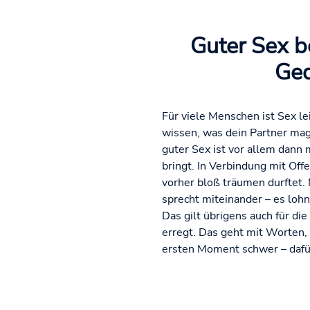
Guter Sex b
Ged
Für viele Menschen ist Sex l
wissen, was dein Partner mag,
guter Sex ist vor allem dann 
bringt. In Verbindung mit Off
vorher bloß träumen durftet. 
sprecht miteinander – es lohnt
Das gilt übrigens auch für d
erregt. Das geht mit Worten,
ersten Moment schwer – dafür 