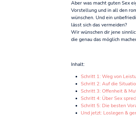
Aber was macht guten Sex eig
Vorstellung und in all den ro
wünschen. Und ein unbefried
lässt sich das vermeiden?
Wir wünschen dir jene sinnlic
die genau das möglich mache
Inhalt:
Schritt 1: Weg von Leis
Schritt 2: Auf die Situat
Schritt 3: Offenheit & M
Schritt 4: Über Sex spre
Schritt 5: Die besten Vo
Und jetzt: Loslegen & g