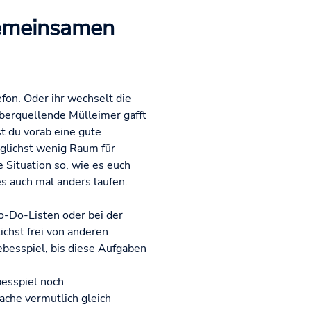
gemeinsamen
efon. Oder ihr wechselt die
überquellende Mülleimer gafft
st du vorab eine gute
glichst wenig Raum für
e Situation so, wie es euch
es auch mal anders laufen.
To-Do-Listen oder bei der
chst frei von anderen
ebesspiel, bis diese Aufgaben
besspiel noch
ache vermutlich gleich