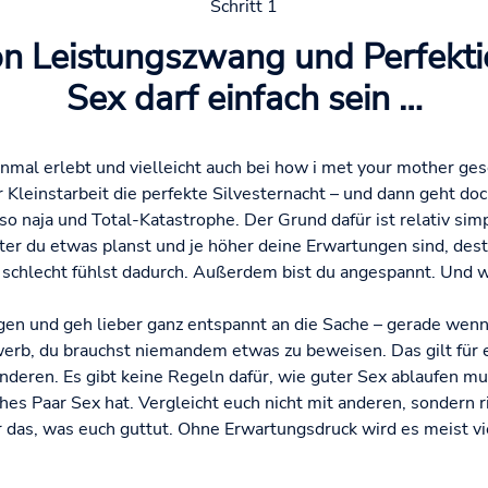
Schritt 1
von Leistungszwang und Perfekti
Sex darf einfach sein …
nmal erlebt und vielleicht auch bei how i met your mother ges
 Kleinstarbeit die perfekte Silvesternacht – und dann geht doc
 naja und Total-Katastrophe. Der Grund dafür ist relativ sim
erter du etwas planst und je höher deine Erwartungen sind, dest
h schlecht fühlst dadurch. Außerdem bist du angespannt. Und 
ngen und geh lieber ganz entspannt an die Sache – gerade wen
erb, du brauchst niemandem etwas zu beweisen. Das gilt für 
nderen. Es gibt keine Regeln dafür, wie guter Sex ablaufen mu
ches Paar Sex hat. Vergleicht euch nicht mit anderen, sondern r
r das, was euch guttut. Ohne Erwartungsdruck wird es meist vie