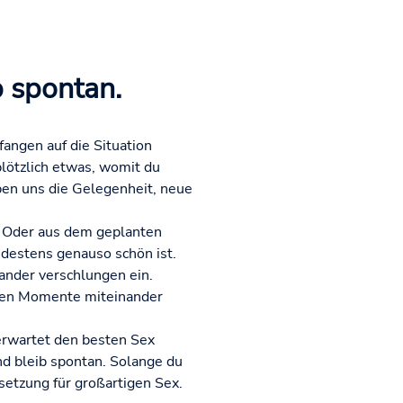
b spontan.
fangen auf die Situation
plötzlich etwas, womit du
en uns die Gelegenheit, neue
. Oder aus dem geplanten
destens genauso schön ist.
nander verschlungen ein.
eren Momente miteinander
erwartet den besten Sex
nd bleib spontan. Solange du
setzung für großartigen Sex.