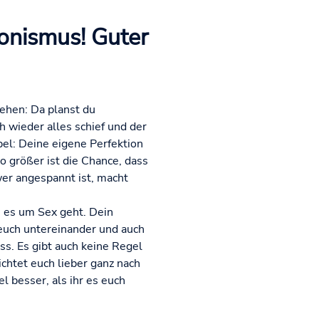
onismus! Guter
ehen: Da planst du
h wieder alles schief und der
pel: Deine eigene Perfektion
o größer ist die Chance, dass
wer angespannt ist, macht
n es um Sex geht. Dein
euch untereinander und auch
ss. Es gibt auch keine Regel
ichtet euch lieber ganz nach
l besser, als ihr es euch