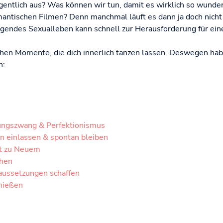
entlich aus? Was können wir tun, damit es wirklich so wunder
mantischen Filmen? Denn manchmal läuft es dann ja doch nicht 
igendes Sexualleben kann schnell zur Herausforderung für ei
hen Momente, die dich innerlich tanzen lassen. Deswegen haben
n:
tungszwang & Perfektionismus
ion einlassen & spontan bleiben
ut zu Neuem
chen
raussetzungen schaffen
enießen