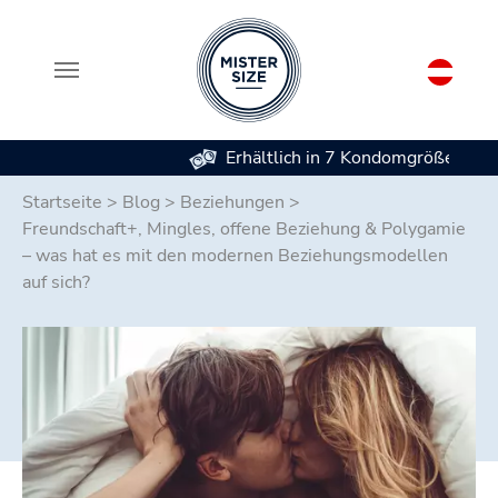
Erhältlich in 7 Kondomgrößen
Zum Hauptinhalt springen
Startseite
>
Blog
>
Beziehungen
>
Freundschaft+, Mingles, offene Beziehung & Polygamie
– was hat es mit den modernen Beziehungsmodellen
auf sich?