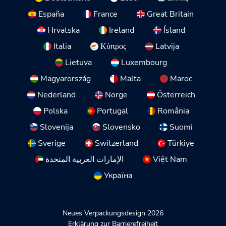
España
France
Great Britain
Hrvatska
Ireland
Ísland
Italia
Κύπρος
Latvija
Lietuva
Luxembourg
Magyarország
Malta
Maroc
Nederland
Norge
Österreich
Polska
Portugal
România
Slovenija
Slovensko
Suomi
Sverige
Switzerland
Türkiye
الإمارات العربية المتحدة
Việt Nam
Україна
Neues Verpackungsdesign 2026
Erklärung zur Barrierefreiheit